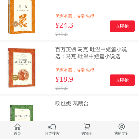
优惠有限，先到先得
¥24.3
立即抢
¥45.0
百万英镑 马克·吐温中短篇小说
选：马克·吐温中短篇小说选
优惠有限，先到先得
¥18.9
立即抢
¥35.0
欧也妮·葛朗台
优惠有限，先到先得




¥11.4
首页
分类搜索
购物车
我的文轩
立即抢