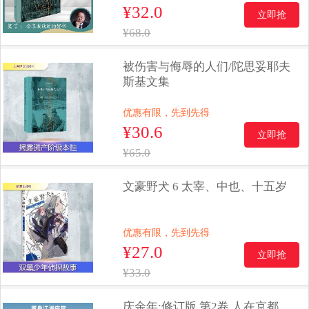
¥32.0
立即抢
¥68.0
被伤害与侮辱的人们/陀思妥耶夫
斯基文集
优惠有限，先到先得
¥30.6
立即抢
¥65.0
文豪野犬 6 太宰、中也、十五岁
优惠有限，先到先得
¥27.0
立即抢
¥33.0
庆余年:修订版.第2卷,人在京都