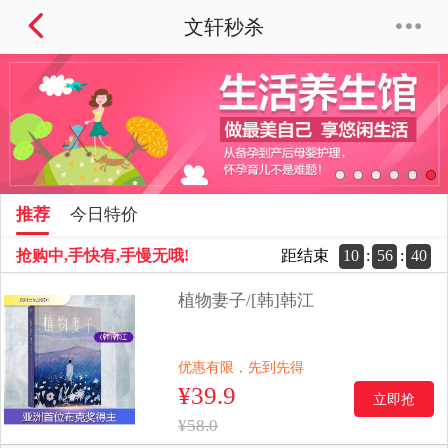


文轩秒杀
1
2
3
4
5
6
推荐
今日特价
10
:
56
:
38
抢购中,手快有,手慢无哦!
距结束
植物妻子/[韩]韩江
优惠有限，先到先得
¥39.9
立即抢
¥58.0