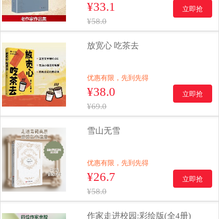
¥33.1
立即抢
¥58.0
放宽心 吃茶去
优惠有限，先到先得
¥38.0
立即抢
¥69.0
雪山无雪
优惠有限，先到先得
¥26.7
立即抢
¥58.0
作家走进校园:彩绘版(全4册)