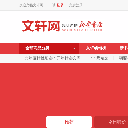
欢迎光临文轩网！
请
登录
免费注册
全部商品分类
文轩畅销榜
新书
☆年度精挑细选：开年精选文库
9.9元精选
溯源
推荐
今日特价