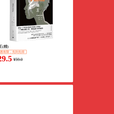
王(精)
惠有限，先到先得
29.5
¥59.0