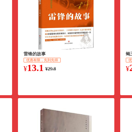
雷锋的故事
蝇
优惠有限，先到先得
优
13.1
¥
¥
¥29.8