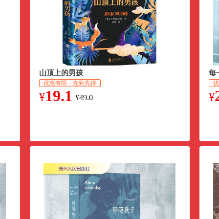
山顶上的男孩
每
主
优惠有限，先到先得
优
19.1
¥
¥
¥49.0