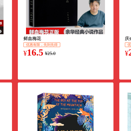
鲜血梅花
庆
优惠有限，先到先得
优
16.5
¥
¥
¥25.0