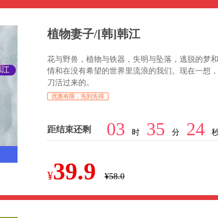
植物妻子/[韩]韩江
花与野兽，植物与铁器，失明与坠落，逃脱的梦
情和在没有希望的世界里流浪的我们。现在一想，
刀活过来的。
优惠有限，先到先得
03
35
23
距结束还剩
时
分
39.9
¥
¥58.0