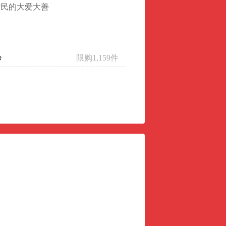
牧民的大爱大善
限购1,159件
秒