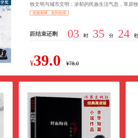
牧文明与城市文明；浓郁的民族生活气息，草原
优惠有限，先到先得
03
35
23
距结束还剩
时
分
39.0
¥
¥78.0