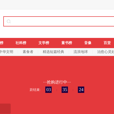
榜
社科榜
文学榜
童书榜
音像
百货
中华文明
素食者
精选短篇经典
流浪地球
治愈心灵
···抢购进行中···
03
35
23
距结束:
:
: