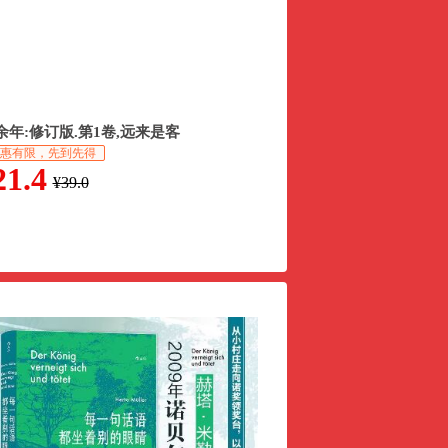
余年:修订版.第1卷,远来是客
惠有限，先到先得
21.4
¥39.0