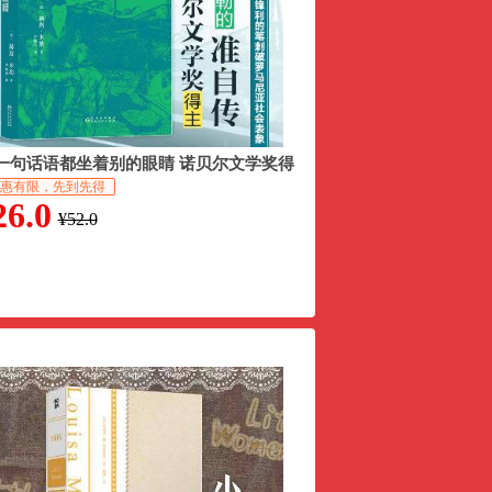
一句话语都坐着别的眼睛 诺贝尔文学奖得
赫塔米勒自传回忆录
惠有限，先到先得
26.0
¥52.0