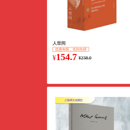
人世间
优惠有限，先到先得
154.7
¥
¥238.0