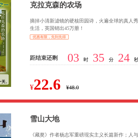
克拉克森的农场
摘掉小清新滤镜的硬核田园诗，火遍全球的真人
生活，英国销出45万册！
优惠有限，先到先得
03
35
23
距结束还剩
时
分
22.6
¥
¥48.0
雪山大地
《藏獒》作者杨志军重磅现实主义长篇新作；人